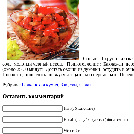
Состав : 1 крупный бакл
соль, молотый чёрный перец.
Приготовление : Баклажан, перец
(около 25-30 минут). Достать овощи из духовки, остудить и оч
Посолить, поперчить по вкусу и тщательно перемешать. Перело
Рубрика:
Балканская кухня
,
Закуски
,
Салаты
Оставить комментарий
Имя (обязательно)
E-mail (не публикуется) (обязательно)
Web-сайт