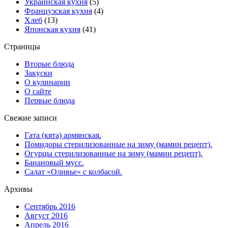
Украинская кухня
(5)
Французская кухня
(4)
Хлеб
(13)
Японская кухня
(41)
Страницы
Вторые блюда
Закуски
О кулинарии
О сайте
Первые блюда
Свежие записи
Гата (кята) армянская.
Помидоры стерилизованные на зиму (мамин рецепт).
Огурцы стерилизованные на зиму (мамин рецепт).
Банановый мусс.
Салат «Оливье» с колбасой.
Архивы
Сентябрь 2016
Август 2016
Апрель 2016