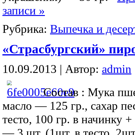
записи »
Рубрика:
Выпечка и десер
«Страсбургский» пиро
10.09.2013 | Автор:
admin
Состав : Мука пш
масло — 125 гр., сахар пес
тесто, 100 гр. в начинку +
— 3 шт. (1шт. в тесто, 2ш