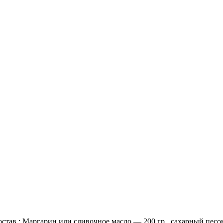
став : Маргарин или сливочное масло — 200 гр., сахарный песок 