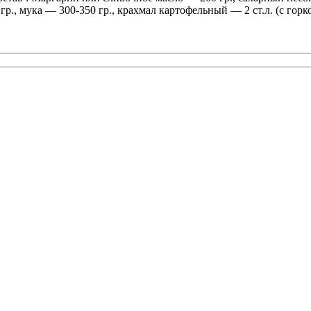
гр., мука — 300-350 гр., крахмал картофельный — 2 ст.л. (с горк