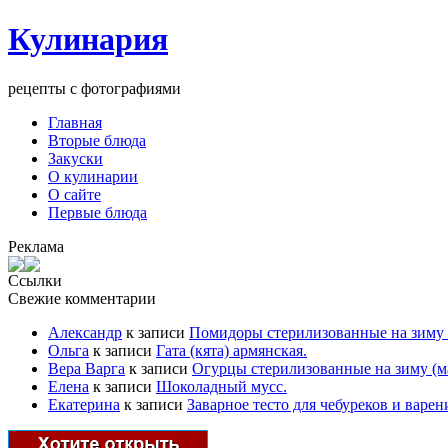
Кулинария
рецепты с фотографиями
Главная
Вторые блюда
Закуски
О кулинарии
О сайте
Первые блюда
Реклама
Ссылки
Свежие комментарии
Александр
к записи
Помидоры стерилизованные на зиму 
Ольга
к записи
Гата (кята) армянская.
Вера Варга
к записи
Огурцы стерилизованные на зиму (м
Елена
к записи
Шоколадный мусс.
Екатерина
к записи
Заварное тесто для чебуреков и варен