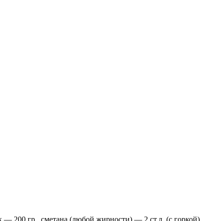
— 200 гр., сметана (любой жирности) — 2 ст.л. (с горкой),