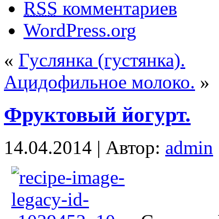
RSS
комментариев
WordPress.org
«
Гуслянка (густянка).
Ацидофильное молоко.
»
Фруктовый йогурт.
14.04.2014 | Автор:
admin