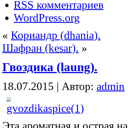
RSS
комментариев
WordPress.org
«
Кориандр (dhania).
Шафран (kesar).
»
Гвоздика (laung).
18.07.2015 | Автор:
admin
Эта ароматная и острая н